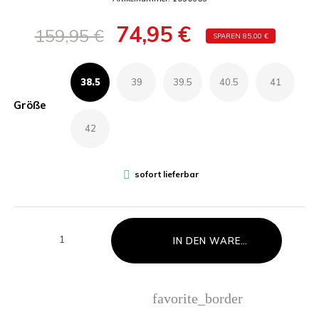
74,95 €
159,95 €
SPAREN 85,00 €
38.5
39
39.5
40.5
41
Größe
42

sofort lieferbar
IN DEN WARENKORB LEGEN
favorite_border