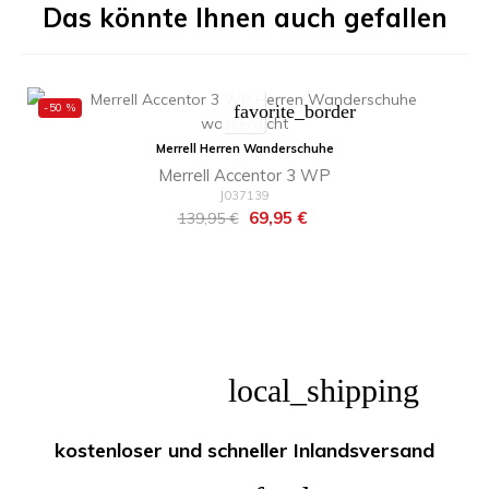
Das könnte Ihnen auch gefallen
-50 %
favorite_border
Merrell Herren Wanderschuhe
Merrell Accentor 3 WP
J037139
Regulärer
Preis
69,95 €
139,95 €
Preis
local_shipping
kostenloser und schneller Inlandsversand