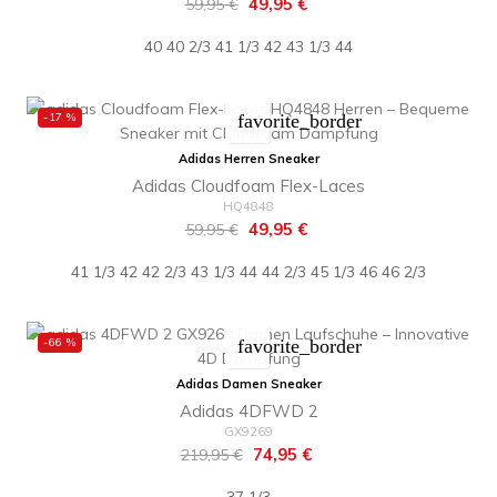
Regulärer
Preis
49,95 €
59,95 €
Preis
40
40 2/3
41 1/3
42
43 1/3
44
-17 %
favorite_border
Adidas Herren Sneaker
Adidas Cloudfoam Flex-Laces
HQ4848
Regulärer
Preis
49,95 €
59,95 €
Preis
41 1/3
42
42 2/3
43 1/3
44
44 2/3
45 1/3
46
46 2/3
-66 %
favorite_border
Adidas Damen Sneaker
Adidas 4DFWD 2
GX9269
Regulärer
Preis
74,95 €
219,95 €
Preis