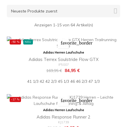

Neueste Produkte zuerst
Anzeigen 1-15 von 64 Artikel(n)
-50 %
NEU
favorite_border
Adidas Herren Laufschuhe
Adidas Terrex Soulstride Flow GTX
IF5007
Regulärer
Preis
84,95 €
169,95 €
Preis
41 1/3
42
42 2/3
45 1/3
46
46 2/3
47 1/3
-17 %
favorite_border
Adidas Herren Laufschuhe
Adidas Response Runner 2
KJ1739