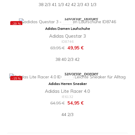
38 2/3
41 1/3
42
42 2/3
43 1/3
favorite_border
-29 %
Adidas Damen Laufschuhe
Adidas Questar 3
ID8746
Regulärer
Preis
49,95 €
69,95 €
Preis
38
40 2/3
42
favorite_border
-15 %
Adidas Herren Sneaker
Adidas Lite Racer 4.0
IE6132
Regulärer
Preis
54,95 €
64,95 €
Preis
44 2/3