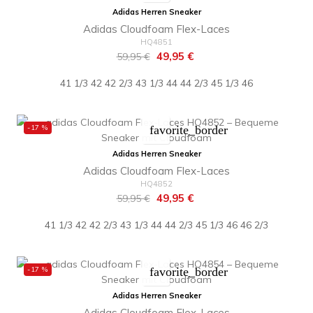
Adidas Herren Sneaker
Adidas Cloudfoam Flex-Laces
HQ4851
Regulärer
Preis
49,95 €
59,95 €
Preis
41 1/3
42
42 2/3
43 1/3
44
44 2/3
45 1/3
46
-17 %
favorite_border
Adidas Herren Sneaker
Adidas Cloudfoam Flex-Laces
HQ4852
Regulärer
Preis
49,95 €
59,95 €
Preis
41 1/3
42
42 2/3
43 1/3
44
44 2/3
45 1/3
46
46 2/3
-17 %
favorite_border
Adidas Herren Sneaker
Adidas Cloudfoam Flex-Laces