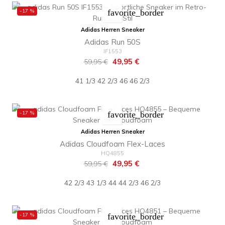
-17 %
favorite_border
Adidas Herren Sneaker
Adidas Run 50S
IF1553
Regulärer
Preis
49,95 €
59,95 €
Preis
41 1/3
42 2/3
46
46 2/3
-17 %
favorite_border
Adidas Herren Sneaker
Adidas Cloudfoam Flex-Laces
HQ4855
Regulärer
Preis
49,95 €
59,95 €
Preis
42 2/3
43 1/3
44
44 2/3
46 2/3
-17 %
favorite_border