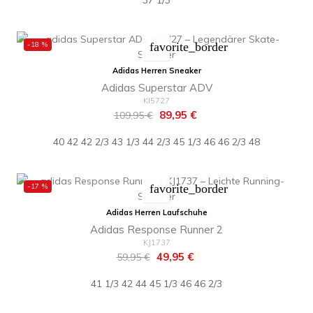
37 1/3
-18 %
favorite_border
Adidas Herren Sneaker
Adidas Superstar ADV
KI5727
Regulärer
Preis
89,95 €
109,95 €
Preis
40
42
42 2/3
43 1/3
44 2/3
45 1/3
46
46 2/3
48
-17 %
favorite_border
Adidas Herren Laufschuhe
Adidas Response Runner 2
KJ1737
Regulärer
Preis
49,95 €
59,95 €
Preis
41 1/3
42
44
45 1/3
46
46 2/3