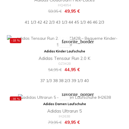
HQ4854
Regulärer
Preis
49,95 €
59,95 €
Preis
41 1/3
42
42 2/3
43 1/3
44
45 1/3
46
46 2/3
-18 %
favorite_border
Adidas Kinder Laufschuhe
Adidas Tensaur Run 2.0 K
GZ3428
Regulärer
Preis
44,95 €
54,95 €
Preis
37 1/3
38
38 2/3
39 1/3
40
favorite_border
-38 %
Adidas Damen Laufschuhe
Adidas Ultrarun 5
IH2638
Regulärer
Preis
49,95 €
79,95 €
Preis