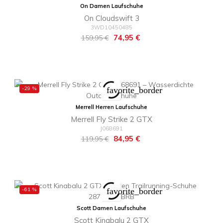
On Damen Laufschuhe
On Cloudswift 3
3WD10450485
Regulärer
Preis
74,95 €
159,95 €
Preis
-29 %
favorite_border
Merrell Herren Laufschuhe
Merrell Fly Strike 2 GTX
J068691
Regulärer
Preis
84,95 €
119,95 €
Preis
-61 %
favorite_border
Scott Damen Laufschuhe
Scott Kinabalu 2 GTX