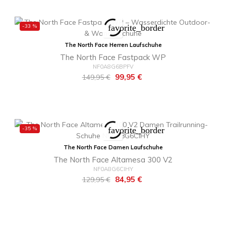
-33 %
favorite_border
The North Face Herren Laufschuhe
The North Face Fastpack WP
NF0A8G6BPFV
Regulärer
Preis
99,95 €
149,95 €
Preis
-35 %
favorite_border
The North Face Damen Laufschuhe
The North Face Altamesa 300 V2
NF0A8G6CIHY
Regulärer
Preis
84,95 €
129,95 €
Preis