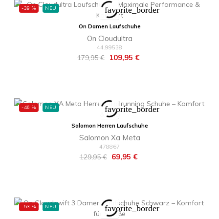
-39 %
NEU
favorite_border
On Damen Laufschuhe
On Cloudultra
44.99538
Regulärer
Preis
109,95 €
179,95 €
Preis
-46 %
NEU
favorite_border
Salomon Herren Laufschuhe
Salomon Xa Meta
478867
Regulärer
Preis
69,95 €
129,95 €
Preis
-53 %
NEU
favorite_border