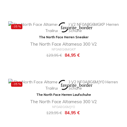
Preis
-35 %
favorite_border
The North Face Herren Sneaker
The North Face Altamesa 300 V2
NF0A8G6MGKP
Regulärer
Preis
84,95 €
129,95 €
Preis
-35 %
favorite_border
The North Face Herren Laufschuhe
The North Face Altamesa 300 V2
NF0A8G6MJY0
Regulärer
Preis
84,95 €
129,95 €
Preis