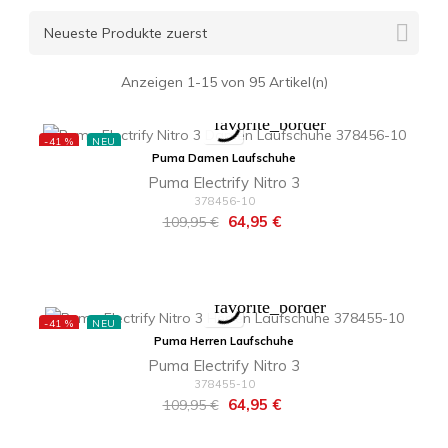

Neueste Produkte zuerst
Anzeigen 1-15 von 95 Artikel(n)
favorite_border
-41 %
NEU
Puma Damen Laufschuhe
Puma Electrify Nitro 3
378456-10
Regulärer
Preis
64,95 €
109,95 €
Preis
favorite_border
-41 %
NEU
Puma Herren Laufschuhe
Puma Electrify Nitro 3
378455-10
Regulärer
Preis
64,95 €
109,95 €
Preis