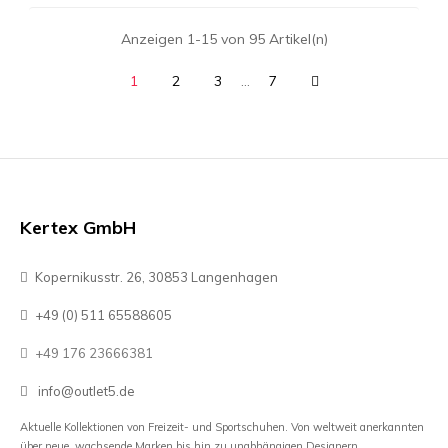
Anzeigen 1-15 von 95 Artikel(n)
1
2
3
…
7
Kertex GmbH
Kopernikusstr. 26, 30853 Langenhagen
+49 (0) 511 65588605
+49 176 23666381
info@outlet5.de
Aktuelle Kollektionen von Freizeit- und Sportschuhen. Von weltweit anerkannten
über neue, wachsende Marken bis hin zu unabhängigen Designern.