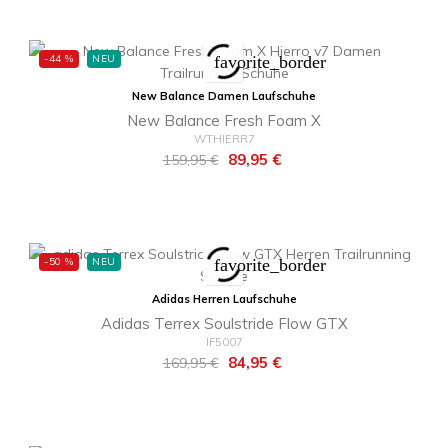
-44 %
NEU
favorite_border
New Balance Damen Laufschuhe
New Balance Fresh Foam X
WTHIERR7
Regulärer
Preis
89,95 €
159,95 €
Preis
-50 %
NEU
favorite_border
Adidas Herren Laufschuhe
Adidas Terrex Soulstride Flow GTX
IF5007
Regulärer
Preis
84,95 €
169,95 €
Preis