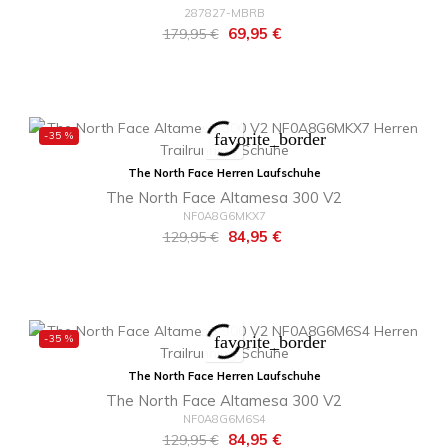
287827-MBRB
Regulärer
Preis
69,95 €
179,95 €
Preis
-35 %
favorite_border
The North Face Herren Laufschuhe
The North Face Altamesa 300 V2
NF0A8G6MKX7
Regulärer
Preis
84,95 €
129,95 €
Preis
-35 %
favorite_border
The North Face Herren Laufschuhe
The North Face Altamesa 300 V2
NF0A8G6M6S4
Regulärer
Preis
84,95 €
129,95 €