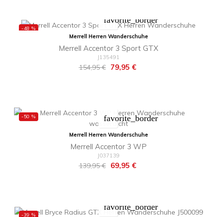
favorite_border
-48 %
Merrell Herren Wanderschuhe
Merrell Accentor 3 Sport GTX
J135491
Regulärer
Preis
79,95 €
154,95 €
Preis
-50 %
favorite_border
Merrell Herren Wanderschuhe
Merrell Accentor 3 WP
J037139
Regulärer
Preis
69,95 €
139,95 €
Preis
favorite_border
-39 %