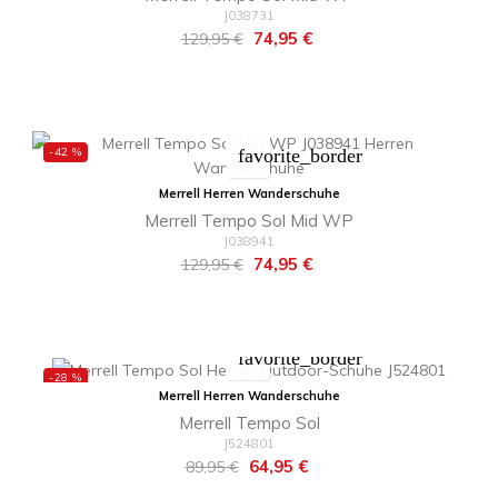
J038731
Regulärer
Preis
74,95 €
129,95 €
Preis
-42 %
favorite_border
Merrell Herren Wanderschuhe
Merrell Tempo Sol Mid WP
J038941
Regulärer
Preis
74,95 €
129,95 €
Preis
favorite_border
-28 %
Merrell Herren Wanderschuhe
Merrell Tempo Sol
J524801
Regulärer
Preis
64,95 €
89,95 €
Preis