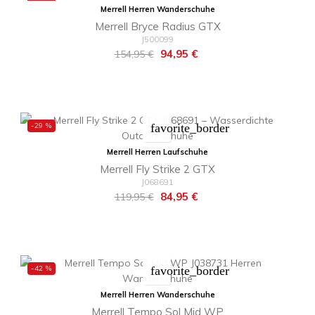
Merrell Herren Wanderschuhe
Merrell Bryce Radius GTX
J500099
Regulärer
Preis
94,95 €
154,95 €
Preis
-29 %
favorite_border
Merrell Herren Laufschuhe
Merrell Fly Strike 2 GTX
J068691
Regulärer
Preis
84,95 €
119,95 €
Preis
-42 %
favorite_border
Merrell Herren Wanderschuhe
Merrell Tempo Sol Mid WP