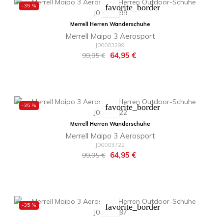
-35 %
favorite_border
Merrell Herren Wanderschuhe
Merrell Maipo 3 Aerosport
J00003299
Regulärer
Preis
64,95 €
99,95 €
Preis
-35 %
favorite_border
Merrell Herren Wanderschuhe
Merrell Maipo 3 Aerosport
J00003722
Regulärer
Preis
64,95 €
99,95 €
Preis
-35 %
favorite_border