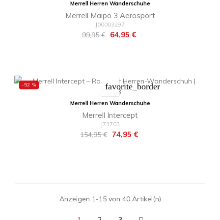
Merrell Herren Wanderschuhe
Merrell Maipo 3 Aerosport
J00003297
Regulärer
Preis
64,95 €
99,95 €
Preis
-52 %
favorite_border
Merrell Herren Wanderschuhe
Merrell Intercept
J73703
Regulärer
Preis
74,95 €
154,95 €
Preis
Anzeigen 1-15 von 40 Artikel(n)
1
2
3