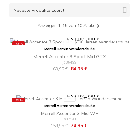

Neueste Produkte zuerst
Anzeigen 1-15 von 40 Artikel(n)
favorite_border
-50 %
Merrell Herren Wanderschuhe
Merrell Accentor 3 Sport Mid GTX
J135499
Regulärer
Preis
84,95 €
169,95 €
Preis
favorite_border
-53 %
Merrell Herren Wanderschuhe
Merrell Accentor 3 Mid WP
J037141
Regulärer
Preis
74,95 €
159,95 €
Preis