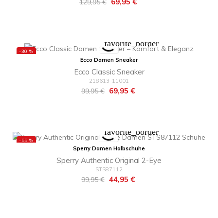
Regulärer
Preis
69,95 €
129,95 €
Preis
favorite_border
-30 %
Ecco Damen Sneaker
Ecco Classic Sneaker
218613-11001
Regulärer
Preis
69,95 €
99,95 €
Preis
favorite_border
-55 %
Sperry Damen Halbschuhe
Sperry Authentic Original 2-Eye
STS87112
Regulärer
Preis
44,95 €
99,95 €
Preis