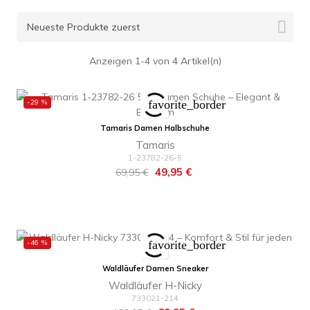

Neueste Produkte zuerst
Anzeigen 1-4 von 4 Artikel(n)
-29 %
favorite_border
Tamaris Damen Halbschuhe
Tamaris
1-23782-26-5
Regulärer
Preis
49,95 €
69,95 €
Preis
-46 %
favorite_border
Waldläufer Damen Sneaker
Waldläufer H-Nicky
733021-214