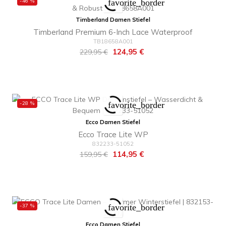
-46 %
favorite_border
Timberland Damen Stiefel
Timberland Premium 6-Inch Lace Waterproof
TB18658A001
Regulärer
Preis
124,95 €
229,95 €
Preis
-28 %
favorite_border
Ecco Damen Stiefel
Ecco Trace Lite WP
832233-51052
Regulärer
Preis
114,95 €
159,95 €
Preis
-37 %
favorite_border
Ecco Damen Stiefel