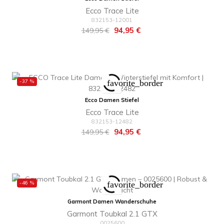
Ecco Trace Lite
832153-12001
Regulärer
Preis
94,95 €
149,95 €
Preis
-37 %
favorite_border
Ecco Damen Stiefel
Ecco Trace Lite
832153-12482
Regulärer
Preis
94,95 €
149,95 €
Preis
-46 %
favorite_border
Garmont Damen Wanderschuhe
Garmont Toubkal 2.1 GTX
0025600