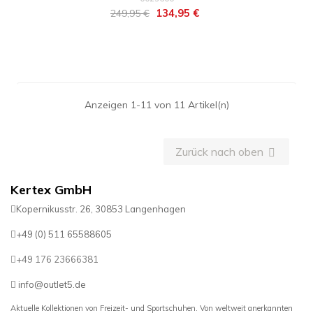
Regulärer
Preis
134,95 €
249,95 €
Preis
Anzeigen 1-11 von 11 Artikel(n)
Zurück nach oben

Kertex GmbH
Kopernikusstr. 26, 30853 Langenhagen
+49 (0) 511 65588605
+49 176 23666381
info@outlet5.de
Aktuelle Kollektionen von Freizeit- und Sportschuhen. Von weltweit anerkannten