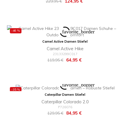
Regulärer
Preis
124,95 €
229,95 €
Preis
-46 %
favorite_border
Camel Active Damen Stiefel
Camel Active Hike
23133299C017
Regulärer
Preis
64,95 €
119,95 €
Preis
favorite_border
-35 %
Caterpillar Damen Stiefel
Caterpillar Colorado 2.0
P726076
Regulärer
Preis
84,95 €
129,95 €
Preis