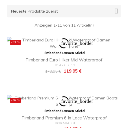

Neueste Produkte zuerst
Anzeigen 1-11 von 11 Artikel(n)
-33 %
favorite_border
Timberland Damen Stiefel
Timberland Euro Hiker Mid Waterproof
TB1A2KE7F13
Regulärer
Preis
119,95 €
179,95 €
Preis
-46 %
favorite_border
Timberland Damen Stiefel
Timberland Premium 6 In Lace Waterproof
TB08658A001