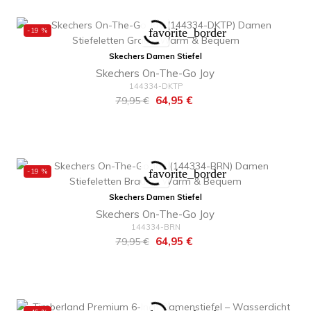
-19 %
favorite_border
Skechers Damen Stiefel
Skechers On-The-Go Joy
144334-DKTP
Regulärer
Preis
64,95 €
79,95 €
Preis
-19 %
favorite_border
Skechers Damen Stiefel
Skechers On-The-Go Joy
144334-BRN
Regulärer
Preis
64,95 €
79,95 €
Preis