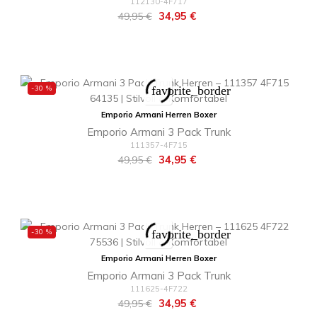
112130-4F717
Regulärer
Preis
34,95 €
49,95 €
Preis
-30 %
favorite_border
Emporio Armani Herren Boxer
Emporio Armani 3 Pack Trunk
111357-4F715
Regulärer
Preis
34,95 €
49,95 €
Preis
-30 %
favorite_border
Emporio Armani Herren Boxer
Emporio Armani 3 Pack Trunk
111625-4F722
Regulärer
Preis
34,95 €
49,95 €