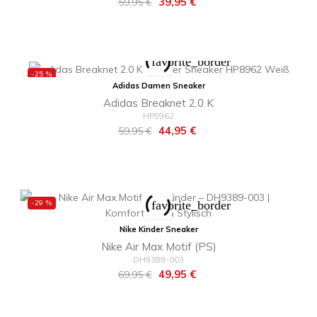
Regulärer
Preis
39,95 €
59,95 €
Preis
favorite_border
-25 %
Adidas Damen Sneaker
Adidas Breaknet 2.0 K
HP8962
Regulärer
Preis
44,95 €
59,95 €
Preis
-29 %
favorite_border
Nike Kinder Sneaker
Nike Air Max Motif (PS)
DH9389-003
Regulärer
Preis
49,95 €
69,95 €
Preis