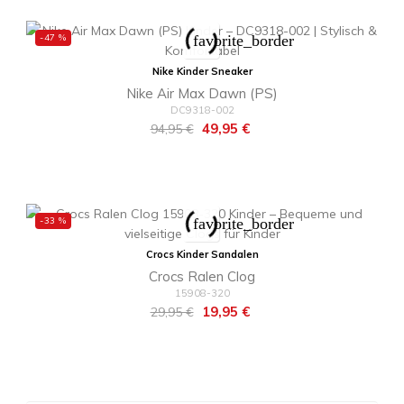
-47 %
favorite_border
Nike Kinder Sneaker
Nike Air Max Dawn (PS)
DC9318-002
Regulärer
Preis
49,95 €
94,95 €
Preis
-33 %
favorite_border
Crocs Kinder Sandalen
Crocs Ralen Clog
15908-320
Regulärer
Preis
19,95 €
29,95 €
Preis