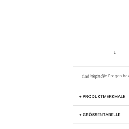
Haben Sie Fragen bezü
find_replace
+
PRODUKTMERKMALE
+
GRÖSSENTABELLE