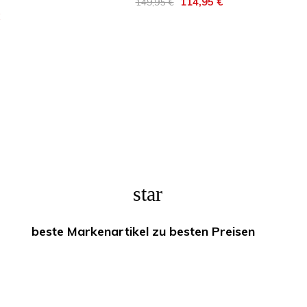
Regulärer
Preis
114,95 €
149,95 €
Preis
star
beste Markenartikel zu besten Preisen