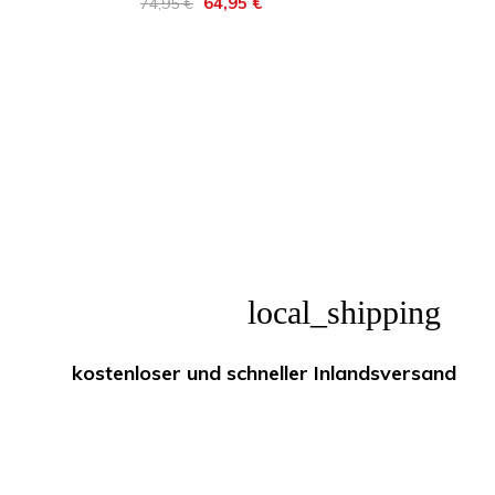
Regulärer
Preis
64,95 €
74,95 €
Preis
local_shipping
kostenloser und schneller Inlandsversand