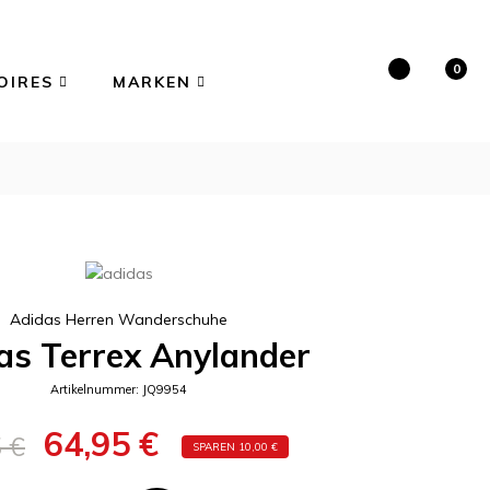
0
Suche
OIRES
MARKEN
Adidas Herren Wanderschuhe
as Terrex Anylander
Artikelnummer: JQ9954
64,95 €
 €
SPAREN 10,00 €