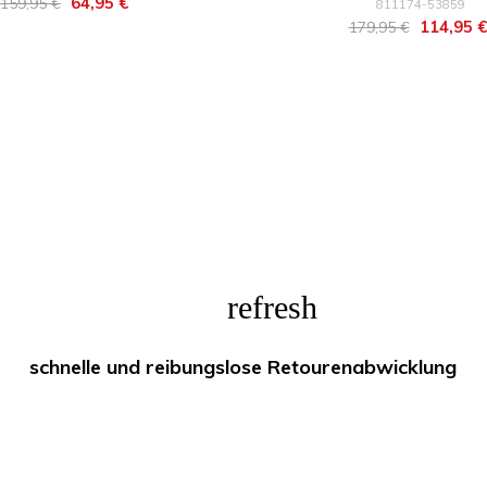
Regulärer
Preis
64,95 €
159,95 €
811174-53859
Regulärer
Preis
114,95 €
Preis
179,95 €
Preis
refresh
schnelle und reibungslose Retourenabwicklung