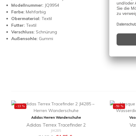
Modellnummer:
JQ9954
Farbe:
Mehfarbig
Obermaterial:
Textil
Futter:
Textil
Verschluss:
Schnürung
Außensohle:
Gummi
-13 %
-59 %
Adidas Herren Wanderschuhe
Vas
Adidas Terrex Tracefinder 2
Va
JI4285