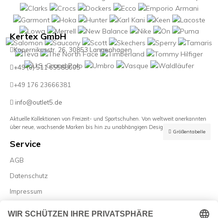
Kertex GmbH
Kopernikusstr. 26, 30853 Langenhagen
+49 (0) 511 65588605
+49 176 23666381
info@outlet5.de
Aktuelle Kollektionen von Freizeit- und Sportschuhen. Von weltweit anerkannten
über neue, wachsende Marken bis hin zu unabhängigen Designern.
Größentabelle
Service
AGB
Datenschutz
Impressum
Widerrufsrecht