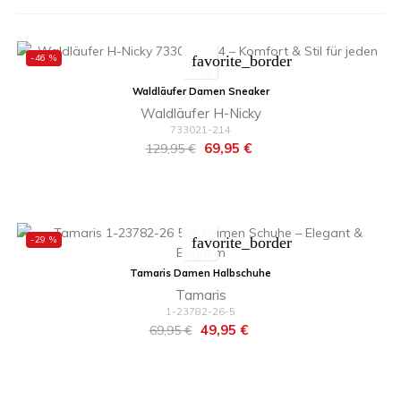
-46 %
favorite_border
Waldläufer Damen Sneaker
Waldläufer H-Nicky
733021-214
Regulärer
Preis
69,95 €
129,95 €
Preis
-29 %
favorite_border
Tamaris Damen Halbschuhe
Tamaris
1-23782-26-5
Regulärer
Preis
49,95 €
69,95 €
Preis