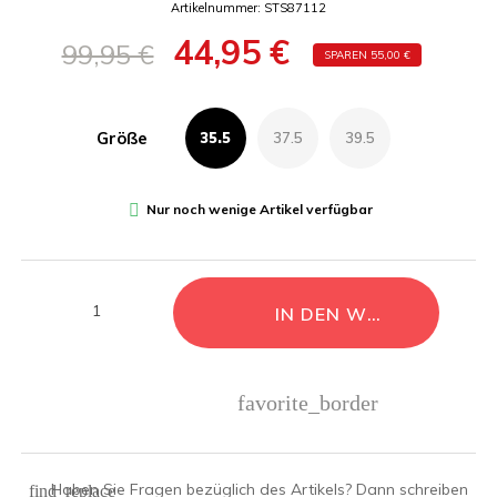
Artikelnummer: STS87112
44,95 €
99,95 €
SPAREN 55,00 €
Größe
35.5
37.5
39.5

Nur noch wenige Artikel verfügbar
IN DEN WARENKORB L
favorite_border
Haben Sie Fragen bezüglich des Artikels? Dann schreiben
find_replace