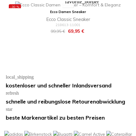
favorite_border
-30 %
Ecco Damen Sneaker
Ecco Classic Sneaker
218613-11001
Regulärer
Preis
69,95 €
99,95 €
Preis
local_shipping
kostenloser und schneller Inlandsversand
refresh
schnelle und reibungslose Retourenabwicklung
star
beste Markenartikel zu besten Preisen