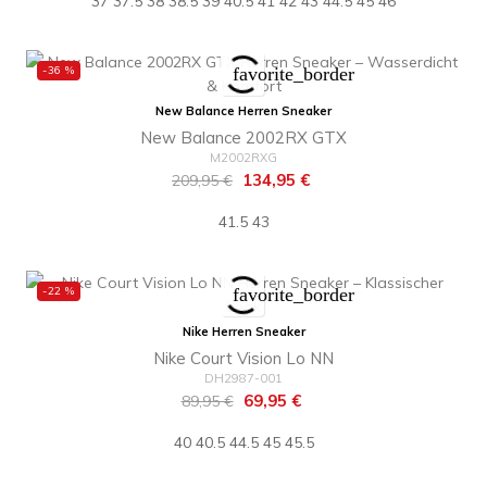
37
37.5
38
38.5
39
40.5
41
42
43
44.5
45
46
-36 %
favorite_border
New Balance Herren Sneaker
New Balance 2002RX GTX
M2002RXG
Regulärer
Preis
134,95 €
209,95 €
Preis
41.5
43
-22 %
favorite_border
Nike Herren Sneaker
Nike Court Vision Lo NN
DH2987-001
Regulärer
Preis
69,95 €
89,95 €
Preis
40
40.5
44.5
45
45.5