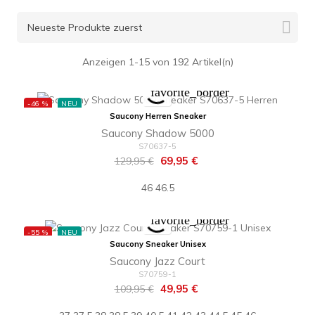

Neueste Produkte zuerst
Anzeigen 1-15 von 192 Artikel(n)
favorite_border
-46 %
NEU
Saucony Herren Sneaker
Saucony Shadow 5000
S70637-5
Regulärer
Preis
69,95 €
129,95 €
Preis
46
46.5
favorite_border
-55 %
NEU
Saucony Sneaker Unisex
Saucony Jazz Court
S70759-1
Regulärer
Preis
49,95 €
109,95 €
Preis