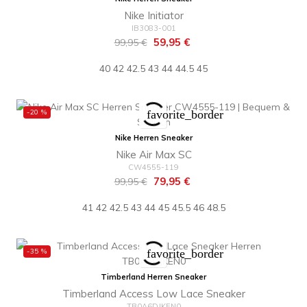
Nike Initiator
IB3083-001
Regulärer
Preis
59,95 €
99,95 €
Preis
40
42
42.5
43
44
44.5
45
-20 %
favorite_border
Nike Herren Sneaker
Nike Air Max SC
CW4555-119
Regulärer
Preis
79,95 €
99,95 €
Preis
41
42
42.5
43
44
45
45.5
46
48.5
-35 %
favorite_border
Timberland Herren Sneaker
Timberland Access Low Lace Sneaker
TB0A6DJKEN0