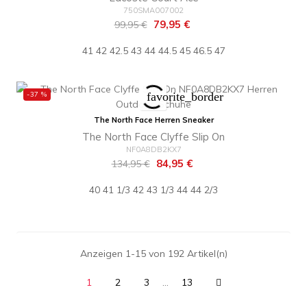
750SMA007002
Regulärer
Preis
79,95 €
99,95 €
Preis
41
42
42.5
43
44
44.5
45
46.5
47
-37 %
favorite_border
The North Face Herren Sneaker
The North Face Clyffe Slip On
NF0A8DB2KX7
Regulärer
Preis
84,95 €
134,95 €
Preis
40
41 1/3
42
43 1/3
44
44 2/3
Anzeigen 1-15 von 192 Artikel(n)
1
2
3
…
13