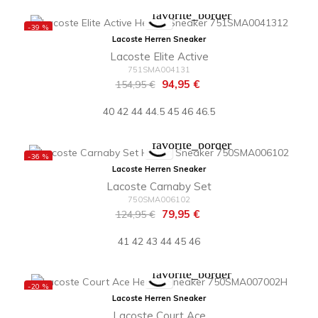
favorite_border
-39 %
Lacoste Herren Sneaker
Lacoste Elite Active
751SMA004131
Regulärer
Preis
94,95 €
154,95 €
Preis
40
42
44
44.5
45
46
46.5
favorite_border
-36 %
Lacoste Herren Sneaker
Lacoste Carnaby Set
750SMA006102
Regulärer
Preis
79,95 €
124,95 €
Preis
41
42
43
44
45
46
favorite_border
-20 %
Lacoste Herren Sneaker
Lacoste Court Ace