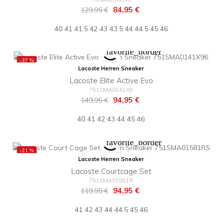
Regulärer
Preis
84,95 €
129,95 €
Preis
40
41
41.5
42
43
43.5
44
44.5
45
46
favorite_border
-37 %
Lacoste Herren Sneaker
Lacoste Elite Active Evo
751SMA0141X9
Regulärer
Preis
94,95 €
149,95 €
Preis
40
41
42
43
44
45
46
favorite_border
-21 %
Lacoste Herren Sneaker
Lacoste Courtcage Set
751SMA01581R
Regulärer
Preis
94,95 €
119,95 €
Preis
41
42
43
44
44.5
45
46