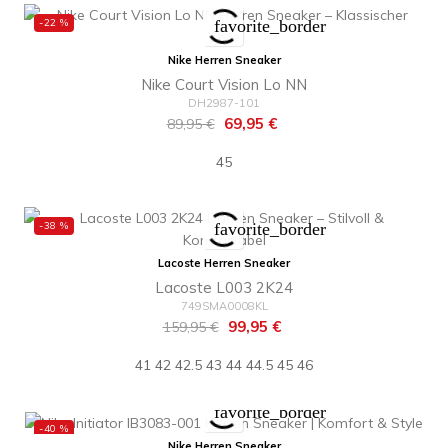
-22 %
favorite_border
Nike Herren Sneaker
Nike Court Vision Lo NN
DH2987-101
Regulärer
Preis
69,95 €
89,95 €
Preis
45
-38 %
favorite_border
Lacoste Herren Sneaker
Lacoste L003 2K24
749SMA0008KL
Regulärer
Preis
99,95 €
159,95 €
Preis
41
42
42.5
43
44
44.5
45
46
favorite_border
-40 %
Nike Herren Sneaker