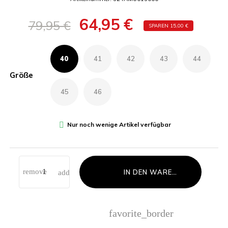
64,95 €
79,95 €
SPAREN 15,00 €
40
41
42
43
44
Größe
45
46

Nur noch wenige Artikel verfügbar
IN DEN WARENKORB LEGEN
favorite_border